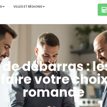
S
VILLES ET RÉGIONS
 de débarras : les
faire votre choi
romande