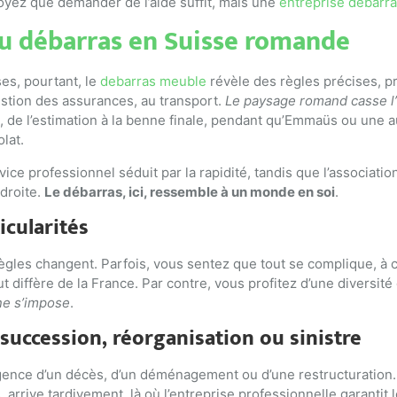
croyez que demander de l’aide suffit, mais une
entreprise debarr
du débarras en Suisse romande
es, pourtant, le
debarras meuble
révèle des règles précises, p
gestion des assurances, au transport.
Le paysage romand casse l’
 de l’estimation à la benne finale, pendant qu’Emmaüs ou une au
olat.
ce professionnel séduit par la rapidité, tandis que l’association
 droite.
Le débarras, ici, ressemble à un monde en soi
.
icularités
gles changent. Parfois, vous sentez que tout se complique, à ca
out diffère de la France. Par contre, vous profitez d’une diversi
ne s’impose
.
 succession, réorganisation ou sinistre
gence d’un décès, d’un déménagement ou d’une restructuration. V
s, arrive tardivement, là où l’entreprise professionnelle garantit