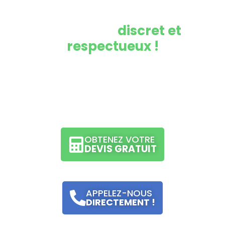
Contactez-nous pour un
nettoyage
discret et
respectueux !
Nos experts sont là pour vous aider à restaurer un
environnement sain et sécurisé après une
accumulation d’objets.
OBTENEZ VOTRE
DEVIS GRATUIT
APPELEZ-NOUS
DIRECTEMENT !