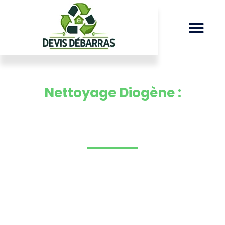
Nettoyage Diogène :
Réhabilitation de votre Espace
de Vie
Nous proposons un service spécialisé pour le
nettoyage Diogène
pour les foyers affectés par le
syndrome de Diogène en
Suisse Romande
, y
compris Genève, Lausanne, Montreux, ainsi que
les cantons de Genève, Vaud et Valais.