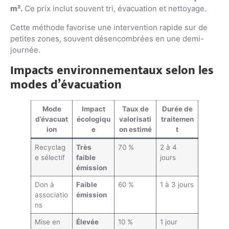
m².
Ce prix inclut souvent tri, évacuation et nettoyage.
Cette méthode favorise une intervention rapide sur de
petites zones, souvent désencombrées en une demi-
journée.
Impacts environnementaux selon les
modes d’évacuation
Mode
Impact
Taux de
Durée de
d’évacuat
écologiqu
valorisati
traitemen
ion
e
on estimé
t
Recyclag
Très
70 %
2 à 4
e sélectif
faible
jours
émission
Don à
Faible
60 %
1 à 3 jours
associatio
émission
ns
Mise en
Élevée
10 %
1 jour